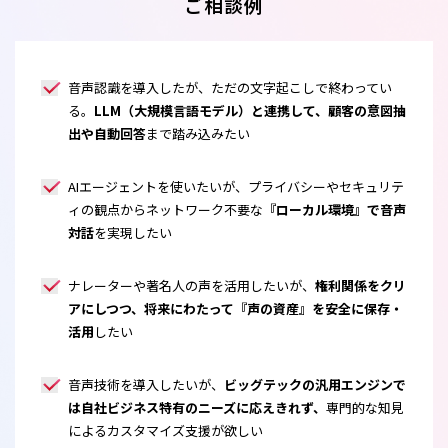
ご相談例
音声認識を導入したが、ただの文字起こしで終わってい
る。
LLM（大規模言語モデル）と連携して、顧客の意図抽
出や自動回答
まで踏み込みたい
AIエージェントを使いたいが、プライバシーやセキュリテ
ィの観点からネットワーク不要な
『ローカル環境』で音声
対話
を実現したい
ナレーターや著名人の声を活用したいが、
権利関係をクリ
アにしつつ、将来にわたって『声の資産』を安全に保存・
活用
したい
音声技術を導入したいが、
ビッグテックの汎用エンジンで
は自社ビジネス特有のニーズに応えきれず、
専門的な知見
によるカスタマイズ支援が欲しい