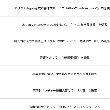
オリジナル音声合成辞書作成サービス「AITalk® Custom Voice®」の提
Japan Venture Awards 2014にて、「中小企業庁長官賞」を受賞
個人向け入力文字読上げソフト「VOICEROID®+ 琴葉 茜®・葵®」の販
音響学会にて、「技術開発賞」を受賞
事業拡大に伴い、東京都文京区西片へ本社を移転
東京都ベンチャー技術大賞にて、「大賞」を受賞
音声合成サービスを「AICloud®」としてリニューアル