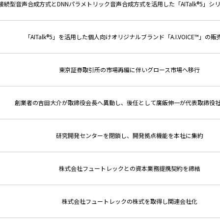
接続型音声合成方式とDNNパラメトリック音声合成方式を活用した「AITalk®5」シ
「AITalk®5」を活用した個人向けオリジナルブランド「A.I.VOICE™」の
東京証券取引所の市場再編に伴いグロース市場へ移行
創業者の吉田大介が取締役会長へ異動し、後任として廣飯伸一が代表取締役
研究開発センターを閉鎖し、開発拠点機能を本社に集約
株式会社フュートレックとの資本業務提携契約を締結
株式会社フュートレックの株式を取得し関連会社化