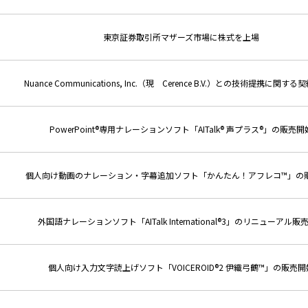
東京証券取引所マザーズ市場に株式を上場
Nuance Communications, Inc.（現 Cerence B.V.）との技術提携に関す
PowerPoint®専用ナレーションソフト「AITalk® 声プラス®」の販売開
個人向け動画のナレーション・字幕追加ソフト「かんたん！アフレコ™」の
外国語ナレーションソフト「AITalk International®3」のリニューアル販
個人向け入力文字読上げソフト「VOICEROID®2 伊織弓鶴™」の販売開