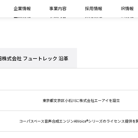
企業情報
事業内容
採用情報
IR情報
企業情報
事業内容
採用情報
IR情報
旧株式会社
フュートレック 沿革
東京都文京区小石川に株式会社エーアイを設立
コーパスベース音声合成エンジンAIVoice®シリーズのライセンス提供を