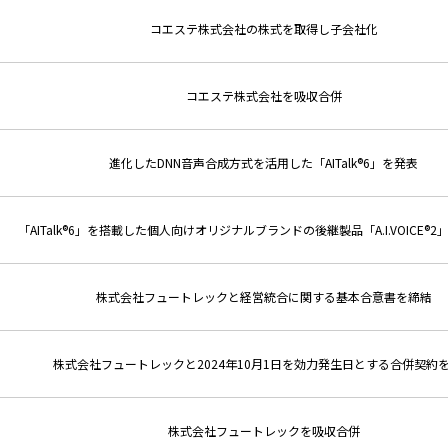
コエステ株式会社の株式を取得し子会社化
コエステ株式会社を吸収合併
進化したDNN音声合成方式を活用した「AITalk®6」を発表
「AITalk®6」を搭載した個人向けオリジナルブランドの後継製品「A.I.VOICE®
株式会社フュートレックと経営統合に関する基本合意書を締結
株式会社フュートレックと2024年10月1日を効力発生日とする合併契約
株式会社フュートレックを吸収合併