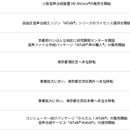
小型音声合成装置 HD AIVoice®の販売を開始
自由文音声合成エンジン「AITalk®」シリーズのライセンス提供を開
京都府けいはんな地区に研究開発センターを開設
音声ファイル作成パッケージ「AITalk® 声の職人®」の販売開始
東京都港区芝へ本社移転
事業拡大に伴い、東京都文京区西片へ本社移転
事業拡大に伴い、東京都文京区本郷へ本社を移転
コンシューマー向けパッケージ「かんたん！AITalk®」の販売開始
音声合成サービス「AITalk® WebAPI」の提供開始