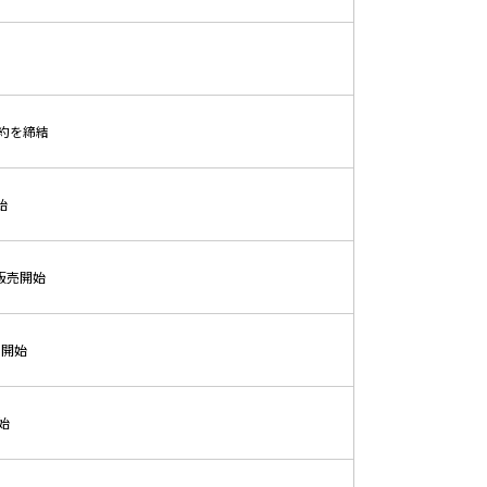
る契約を締結
始
販売開始
売開始
始