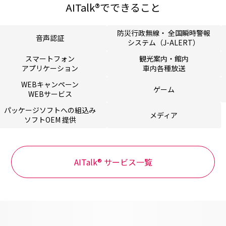
AITalk®でできること
防災行政無線・ 全国瞬時
警報
音声認証
システム（J-ALERT）
スマートフォン
観光案内・館内
アプリケーション
車内各種放送
WEBキャンペーン
ゲーム
WEBサービス
パッケージソフトへの組
込み
メディア
ソフトOEM 提供
AITalk® サービス一覧