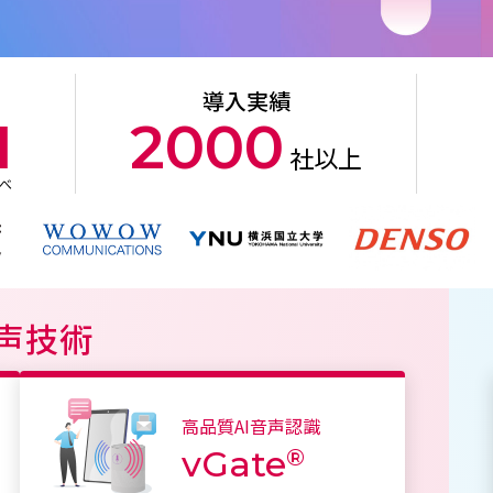
導入実績
1
2000
社以上
調べ
音声技術
高品質AI音声認識
vGate
®