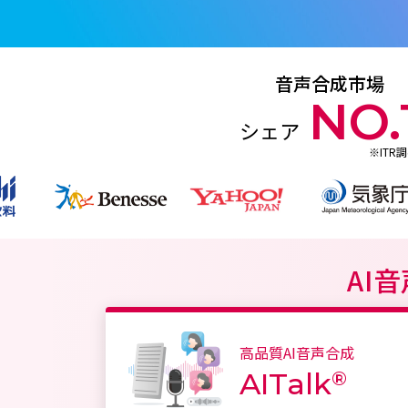
音声合成市場
NO.
シェア
※ITR
AI
高品質AI音声合成
AITalk
®