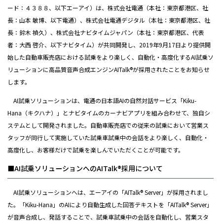
ード：４３８８、以下エーアイ）は、株式会社電通（本社：東京都港区、社
長：山本 敏博、以下電通）、株式会社電通デジタル（本社：東京都港区、社
長：鈴木 禎久）、株式会社ナビタイムジャパン（本社：東京都港区、代表
者：大西 啓介、以下ナビタイム）が共同開発し、2019年9月17日より提供開
始した自動車販売店における試乗をより楽しく、自動化・高度化するAI試乗ソ
リューションに高品質音声合成エンジンAITalk®が採用されたことをお知らせ
します。
AI試乗ソリューションは、電通の日本語AIの自然対話サービス「Kiku-
Hana（キクハナ）」とナビタイムのカーナビアプリを組み合わせて、独自シ
ステムとして開発されました。自動車販売店での従来の試乗において営業ス
タッフが同行して実施していた試乗車試乗中の会話をより楽しく、自動化・
高度化し、お客様だけで試乗を楽しんでいただくことが可能です。
■AI試乗ソリューションへのAITalk®採用について
AI試乗ソリューションへは、エーアイの「AITalk® Server」が採用されまし
た。「Kiku-Hana」のAIにより自動生成した回答テキストを「AITalk® Server」
が音声合成し、発話することで、試乗車試乗中の会話を自動化し、営業スタ