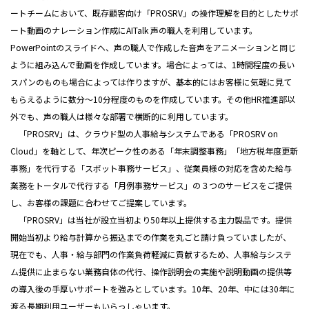
ートチームにおいて、既存顧客向け「PROSRV」の操作理解を目的としたサポ
ート動画のナレーション作成にAITalk 声の職人を利用しています。
PowerPointのスライドへ、声の職人で作成した音声をアニメーションと同じ
ように組み込んで動画を作成しています。場合によっては、1時間程度の長い
スパンのものも場合によっては作りますが、基本的にはお客様に気軽に見て
もらえるように数分～10分程度のものを作成しています。その他HR推進部以
外でも、声の職人は様々な部署で横断的に利用しています。
「PROSRV」は、クラウド型の人事給与システムである「PROSRV on
Cloud」を軸として、年次ピーク性のある「年末調整事務」「地方税年度更新
事務」を代行する「スポット事務サービス」、従業員様の対応を含めた給与
業務をトータルで代行する「月例事務サービス」の３つのサービスをご提供
し、お客様の課題に合わせてご提案しています。
「PROSRV」は当社が設立当初より50年以上提供する主力製品です。提供
開始当初より給与計算から振込までの作業を丸ごと請け負っていましたが、
現在でも、人事・給与部門の作業負荷軽減に貢献するため、人事給与システ
ム提供に止まらない業務自体の代行、操作説明会の実施や説明動画の提供等
の導入後の手厚いサポートを強みとしています。10年、20年、中には30年に
渡る長期利用ユーザーもいらっしゃいます。