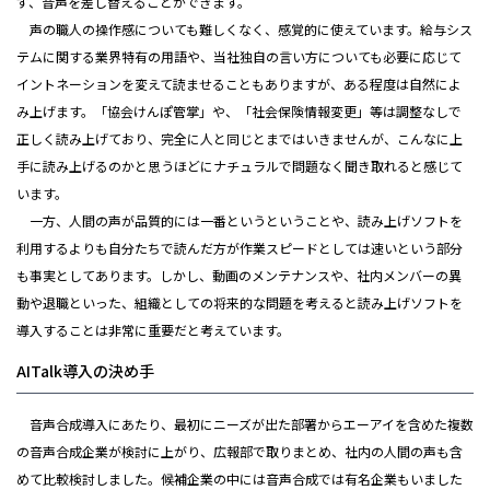
ず、音声を差し替えることができます。
声の職人の操作感についても難しくなく、感覚的に使えています。給与シス
テムに関する業界特有の用語や、当社独自の言い方についても必要に応じて
イントネーションを変えて読ませることもありますが、ある程度は自然によ
み上げます。「協会けんぽ管掌」や、「社会保険情報変更」等は調整なしで
正しく読み上げており、完全に人と同じとまではいきませんが、こんなに上
手に読み上げるのかと思うほどにナチュラルで問題なく聞き取れると感じて
います。
一方、人間の声が品質的には一番というということや、読み上げソフトを
利用するよりも自分たちで読んだ方が作業スピードとしては速いという部分
も事実としてあります。しかし、動画のメンテナンスや、社内メンバーの異
動や退職といった、組織としての将来的な問題を考えると読み上げソフトを
導入することは非常に重要だと考えています。
AITalk導入の決め手
音声合成導入にあたり、最初にニーズが出た部署からエーアイを含めた複数
の音声合成企業が検討に上がり、広報部で取りまとめ、社内の人間の声も含
めて比較検討しました。候補企業の中には音声合成では有名企業もいました