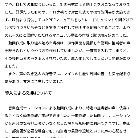
問や、自社での相談会といった、対面形式による説明会をおこなっておりま
した。好評だったものの、コロナ禍では対面形式での操作説明会が実施でき
ず、以前より提供していたPDFマニュアルをもとに、ドキュメントや図だけで
は伝わりづらい部分などを実際に操作して説明する動画へすることで、より
スムーズにご理解いただけるマニュアル動画の作成に取り組み始めました。
動画作成に取り組み始めた当初は、操作画面を撮影した動画に担当者の声
を吹き込むというやり方で作成していましたが、一度声を入れてしまうと、
その後担当者の声を変えられないため、属人化してしまうという問題があり
ました。
また、声の吹き込みの録音では、マイクの性能や周囲の音にも気を配る必
要があり、非常に苦労していました。
導入による効果について
音声合成ナレーションによる動画作成により、特定の担当者の声に依存す
ることなく動画作成が実現できました。一度作成した動画も、ナレーション
が音声合成なら担当者がいなくなった場合も永続的に利用できますし、動画
に一部変更が必要な場合でも、担当者の異動や退職といった声の心配をせ