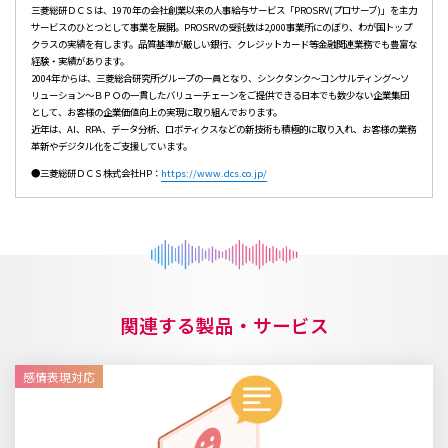
三菱総研ＤＣＳは、1970年の会社創業以来の人事給与サービス「PROSRV(プロサーブ)」を主力
サービスのひとつとして事業を展開。PROSRVの受託数は2,000事業所にのぼり、わが国トップ
クラスの実績を有します。品質基準が厳しい銀行、クレジットカード等金融関連業務でも豊富な
経験・実績があります。
2004年からは、三菱総合研究所グループの一員となり、シンクタンク～コンサルティング～ソ
リューション～ＢＰＯの一貫したバリューチェーンをご提供できる日本でも数少ない企業集団
として、お客様の企業価値向上の実現に取り組んでおります。
近年は、AI、RPA、データ分析、ロボティクスなどの新技術も積極的に取り入れ、お客様の業務
革新やデジタル化をご支援しています。
●三菱総研ＤＣＳ株式会社HP：
https://www.dcs.co.jp/
関連する製品・サービス
感情表現対応