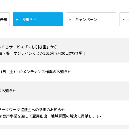
ー告知
お知らせ
キャンペーン
ンくじサービス「くじ引き堂」から
茜・葵」オンラインくじ＞2026年7月30日(木)登場！
8月1日（土）HPメンテナンス作業のお知らせ
のお知らせ
データワーク協議会への参画のお知らせ
イは音声事業を通して雇用創出・地域課題の解決に貢献します-