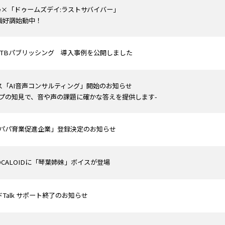
 Live×「ドゥームズデイ:ラストサバイバー」
画好調始動中！
JTBパブリッシング 導入事例を公開しました
ス「AI音声コンサルティング」開始のお知らせ
ップの知見で、音や声の課題に確かな答えを提供します-
YOパパ育業促進企業」登録決定のお知らせ
 VOCALOIDに「琴葉姉妹」ボイスが登場
Talk サポート終了のお知らせ