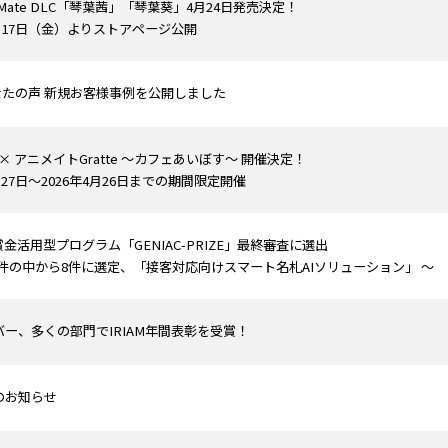
p Mate DLC「琴葉茜」「琴葉葵」4月24日発売決定！
4月17日（金）よりストアページ公開
kあなたの声 新規お客様事例を公開しました
ICE × アニメイトGratte ～カフェあいぼす～ 開催決定！
3月27日～2026年4月26日までの期間限定開催
賞金活用型プログラム「GENIAC-PRIZE」最終審査に選出
6件の中から8件に選定、「接客対応向けスマート名札AIソリューション」 ～
ー、多くの部門でIRIAM年間表彰を受賞！
のお知らせ