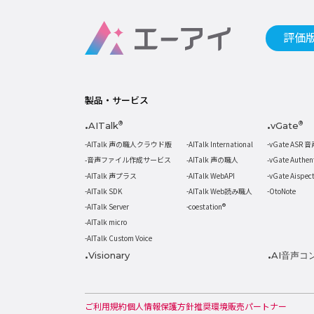
評価
製品・サービス
AITalk
®
vGate
®
AITalk 声の職人クラウド版
AITalk International
vGate ASR 
音声ファイル作成サービス
AITalk 声の職人
vGate Authe
AITalk 声プラス
AITalk WebAPI
vGate Aispe
AITalk SDK
AITalk Web読み職人
OtoNote
AITalk Server
coestation®
AITalk micro
AITalk Custom Voice
Visionary
AI音声コ
ご利用規約
個人情報保護方針
推奨環境
販売パートナー