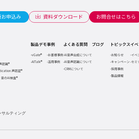
版お申込み
資料ダウンロード
お問合せはこちら
製品デモ
事例
よくある質問
ブログ
トピックス
イベ
vGate®
お客様事例
AI音声合成について
お知らせ
イベ
AITalk®
活用事例
AI音声認識について
キャンペーン
セミ
音声認識®
CRMについて
採用事例
ntication 声認証®
製品情報
ct 音のAI検査®
ンサルティング