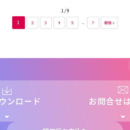
1 / 9
...
1
2
3
4
5
最後 »
ウンロード
お問合せ