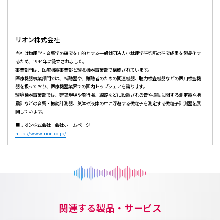
リオン株式会社
当社は物理学・音響学の研究を目的とする一般財団法人小林理学研究所の研究成果を製品化す
るため、1944年に設立されました。
事業部門は、医療機器事業部と環境機器事業部で構成されています。
医療機器事業部門では、補聴器や、難聴者のための関連機器、聴力検査機器などの医用検査機
器を扱っており、医療機器業界での国内トップシェアを誇ります。
環境機器事業部では、建築現場や飛行場、線路などに設置される音や振動に関する測定器や地
震計などの音響・振動計測器、気体や液体の中に浮遊する微粒子を測定する微粒子計測器を展
開しています。
■リオン株式会社 会社ホームページ
http://www.rion.co.jp/
関連する製品・サービス