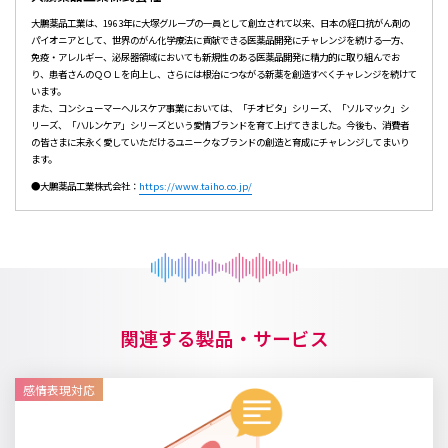
大鵬薬品工業は、1963年に大塚グループの一員として創立されて以来、日本の経口抗がん剤の
パイオニアとして、世界のがん化学療法に貢献できる医薬品開発にチャレンジを続ける一方、
免疫・アレルギー、泌尿器領域においても新規性のある医薬品開発に精力的に取り組んでお
り、患者さんのＱＯＬを向上し、さらには根治につながる新薬を創造すべくチャレンジを続けて
います。
また、コンシューマーヘルスケア事業においては、「チオビタ」シリーズ、「ソルマック」シ
リーズ、「ハルンケア」シリーズという愛情ブランドを育て上げてきました。今後も、消費者
の皆さまに末永く愛していただけるユニークなブランドの創造と育成にチャレンジしてまいり
ます。
●大鵬薬品工業株式会社：
https://www.taiho.co.jp/
関連する製品・サービス
感情表現対応