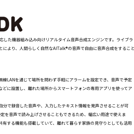
nuxOSに対応した機器組み込み向けリアルタイム音声合成エンジンです。ライ
により、人間らしく自然なAITalk®の音声で自由に音声合成をするこ
無線LANを通じて場所を問わず手軽にアラームを設定でき、音声で予定
などに設置し、離れた場所からスマートフォンの専用アプリを使ってア
自分で録音した音声や、入力したテキスト情報を発声させることが可
の予定を音声で読み上げさせることもできるため、幅広い用途で使えま
共有する機能も搭載していて、離れて暮らす家族の見守りとしても活用