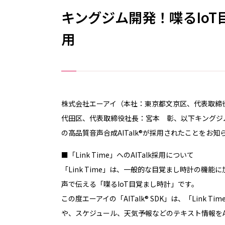
キングジム開発！喋るIoT目覚
用
株式会社エーアイ（本社：東京都文京区、代表取締
代田区、代表取締役社長：宮本 彰、以下キングジム）
の高品質音声合成AITalk®が採用されたことをお知
■「Link Time」へのAITalk採用について
「Link Time」は、一般的な目覚まし時計の
声で伝える「喋るIoT目覚まし時計」です。
この度エーアイの「AITalk® SDK」は、「Lin
や、スケジュール、天気予報などのテキスト情報をAI