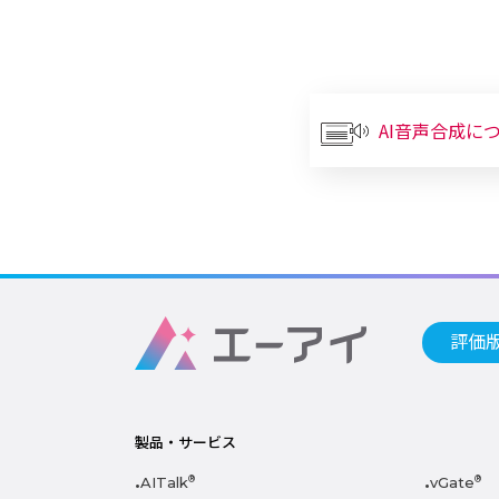
AI音声合成に
評価
製品・サービス
AITalk
®
vGate
®