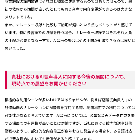
商業施設の館内放送はそれほど頻繁に更新するものではありませんので、最
初の依頼から期間が空いたとしても同じ音声で内容変更ができるのは大きな
メリットですね。
また、ナレーター収録と比較して納期が短いという点もメリットだと感じて
います。特に多言語での収録を行う場合、ナレーター収録ではそれぞれ人員
の手配が必要となる一方で、AI音声の場合はその手間が削減できる点は良いと
思いました。
貴社におけるAI音声導入に関する今後の展開について、
現時点での展望をお聞かせください
積極的な利用シーンが多いわけではありませんが、例えば店舗従業員向けの
研修動画のナレーションにAI音声を採用する等、場面場面での利用については
可能性があると考えています。AI音声については、頻繁な音声データ作成を要
する場面での有用性が高いことは勿論ですが、当社における館内放送や研修
動画のように、部分的な内容修正が数年おきに発生する場合や、多言語対応
が必要な場合においても価値があると感じています。