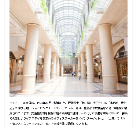
ディアモール大阪は、1995年10月に開業した、阪神電車「梅田駅」地下からJR「北新地」駅付
近まで伸びる地下ショッピングモールで、アパレル、雑貨、化粧品や飲食店など約100店舗で構
成されています。交通機関等を相互に結ぶ公共地下通路と一体化した快適な空間において、都会
での新しいライフスタイルを求めるオフィスワーカーをメインターゲットに、「上質」で「ハ
イセンス」なファッション・モノ・情報を常に提供しています。