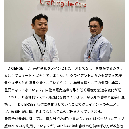
「D CIERGE」は、来店通知をメインとした「おもてなし」を支援するシステ
ムとしてスタート・展開していましたが、クライアントからの要望でお客様
側システムとの連携を強化していくうちに、業務支援としての側面が非常に
重要となってきています。自動車販売店様を取り巻く環境も急速な変化が起こ
っており、お客様側システムも進化を続けています。今後もお客様と密接に連
携し、「D CIERGE」も供に進化させていくことでクライアントの売上アッ
プ、経費削減に繋がるようなシステムの展開を図っていきます。
音声合成機能に関しては、導入当初のAITalkⅡから、現在はバージョンアップ
版のAITalk4を利用していますが、AITalk4ではお客様の名前の呼び方が改善さ