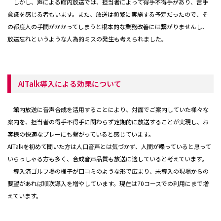
しかし、声による館内放送では、担当者によって得手不得手があり、苦手
意識を感じる者もいます。また、放送は頻繁に実施する予定だったので、そ
の都度人の手間がかかってしまうと根本的な業務改善には繋がりませんし、
放送忘れというような人為的ミスの発生も考えられました。
AITalk導入による効果について
館内放送に音声合成を活用することにより、対面でご案内していた様々な
案内を、担当者の得手不得手に関わらず定期的に放送することが実現し、お
客様の快適なプレーにも繋がっていると感じています。
AITalkを初めて聞いた方は人口音声とは気づかず、人間が喋っていると思って
いらっしゃる方も多く、合成音声品質も放送に適していると考えています。
導入済ゴルフ場の様子が口コミのような形で広まり、未導入の現場からの
要望があれば順次導入を増やしています。現在は70コースでの利用にまで増
えています。