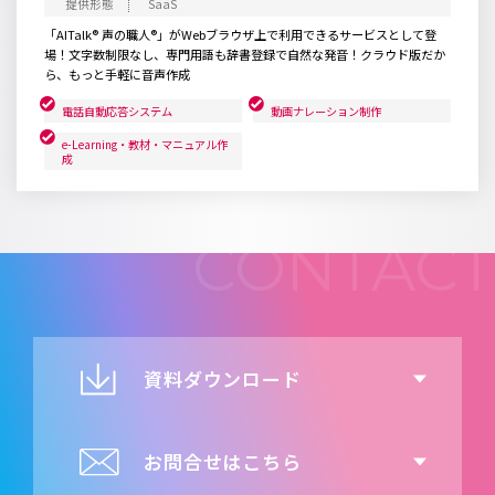
SaaS
「AITalk® 声の職人®」がWebブラウザ上で利用できるサービスとして登
場！文字数制限なし、専門用語も辞書登録で自然な発音！クラウド版だか
ら、もっと手軽に音声作成
電話自動応答システム
動画ナレーション制作
e-Learning・教材・マニュアル作
成
資料ダウンロード
お問合せはこちら