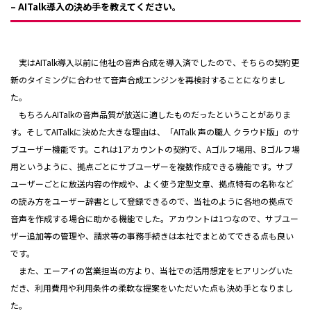
– AITalk導入の決め手を教えてください。
実はAITalk導入以前に他社の音声合成を導入済でしたので、そちらの契約更
新のタイミングに合わせて音声合成エンジンを再検討することになりまし
た。
もちろんAITalkの音声品質が放送に適したものだったということがありま
す。そしてAITalkに決めた大きな理由は、「AITalk 声の職人 クラウド版」のサ
ブユーザー機能です。これは1アカウントの契約で、Aゴルフ場用、Bゴルフ場
用というように、拠点ごとにサブユーザーを複数作成できる機能です。サブ
ユーザーごとに放送内容の作成や、よく使う定型文章、拠点特有の名称など
の読み方をユーザー辞書として登録できるので、当社のように各地の拠点で
音声を作成する場合に助かる機能でした。アカウントは1つなので、サブユー
ザー追加等の管理や、請求等の事務手続きは本社でまとめてできる点も良い
です。
また、エーアイの営業担当の方より、当社での活用想定をヒアリングいた
だき、利用費用や利用条件の柔軟な提案をいただいた点も決め手となりまし
た。