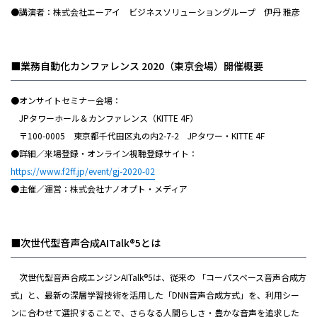
●講演者：株式会社エーアイ ビジネスソリューショングループ 伊丹 雅彦
■業務自動化カンファレンス 2020（東京会場）開催概要
●オンサイトセミナー会場：
JPタワーホール＆カンファレンス（KITTE 4F）
〒100-0005 東京都千代田区丸の内2-7-2 JPタワー・KITTE 4F
●詳細／来場登録・オンライン視聴登録サイト：
https://www.f2ff.jp/event/gj-2020-02
●主催／運営：株式会社ナノオプト・メディア
■次世代型音声合成AITalk®5とは
次世代型音声合成エンジンAITalk®5は、従来の 「コーパスベース音声合成方
式」と、最新の深層学習技術を活用した「DNN音声合成方式」を、利用シー
ンに合わせて選択することで、さらなる人間らしさ・豊かな音声を追求した