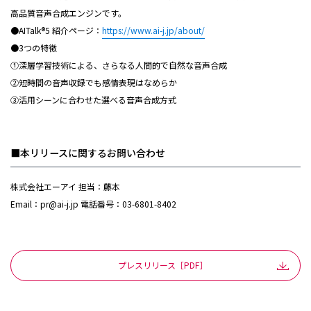
高品質音声合成エンジンです。
●AITalk®5 紹介ページ：
https://www.ai-j.jp/about/
●3つの特徴
①深層学習技術による、さらなる人間的で自然な音声合成
②短時間の音声収録でも感情表現はなめらか
③活用シーンに合わせた選べる音声合成方式
■本リリースに関するお問い合わせ
株式会社エーアイ 担当：藤本
Email：pr@ai-j.jp 電話番号：03-6801-8402
プレスリリース［PDF］