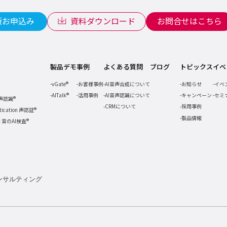
版お申込み
資料ダウンロード
お問合せはこちら
製品デモ
事例
よくある質問
ブログ
トピックス
イベ
vGate®
お客様事例
AI音声合成について
お知らせ
イベ
AITalk®
活用事例
AI音声認識について
キャンペーン
セミ
音声認識®
CRMについて
採用事例
ntication 声認証®
製品情報
ct 音のAI検査®
ンサルティング