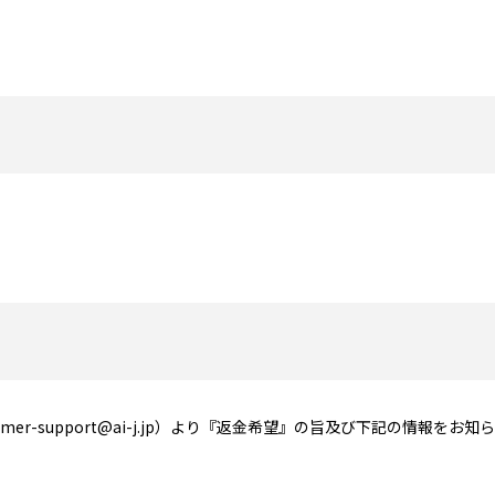
tomer-support@ai-j.jp）より『返金希望』の旨及び下記の情報をお