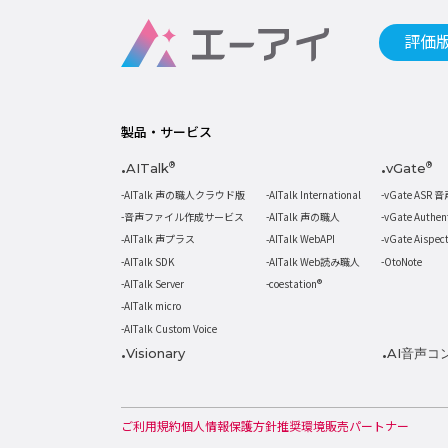
評価
製品・サービス
AITalk
®
vGate
®
AITalk 声の職人クラウド版
AITalk International
vGate ASR 
音声ファイル作成サービス
AITalk 声の職人
vGate Authe
AITalk 声プラス
AITalk WebAPI
vGate Aispe
AITalk SDK
AITalk Web読み職人
OtoNote
AITalk Server
coestation®
AITalk micro
AITalk Custom Voice
Visionary
AI音声コ
ご利用規約
個人情報保護方針
推奨環境
販売パートナー