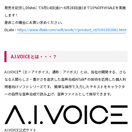
発売を記念しDlsiteにて6月14日(金)～6月28日(金)まで10%OFFのSALEを実施
します！
是非この機会にお買い求めください。
DLsite：
https://www.dlsite.com/soft/work/=/product_id/VJ01002081.html
A.I.VOICEとは・・・？
A.I.VOICE®（エーアイボイス、通称：アイボス）とは、当社の開発する、さら
なる人間らしさ・豊かさを追求した音声合成AITalk® の技術を応用した個人利
用者向けソフトシリーズです。 簡単な操作で入力したテキストをキャラクタ
ーの自然な音声合成で読み上げ、音声ファイルとして保存できます。
A.I.VOICE公式サイト