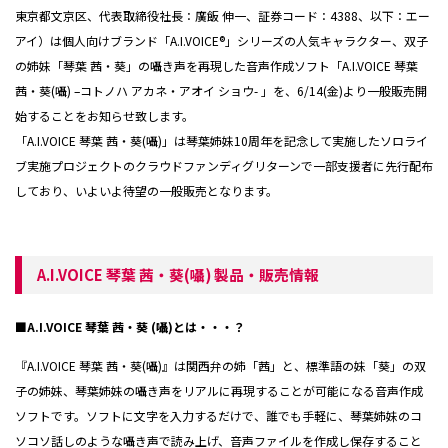
東京都文京区、代表取締役社長：廣飯 伸一、証券コード：4388、以下：エー
アイ）は個人向けブランド「A.I.VOICE®」シリーズの人気キャラクター、双子
の姉妹「琴葉 茜・葵」の囁き声を再現した音声作成ソフト「A.I.VOICE 琴葉
茜・葵(囁) –コトノハ アカネ・アオイ ショウ- 」を、6/14(金)より一般販売開
始することをお知らせ致します。
「A.I.VOICE 琴葉 茜・葵(囁)」は琴葉姉妹10周年を記念して実施したソロライ
ブ実施プロジェクトのクラウドファンディグリターンで一部支援者に先行配布
しており、いよいよ待望の一般販売となります。
A.I.VOICE 琴葉 茜・葵(囁) 製品・販売情報
■A.I.VOICE 琴葉 茜・葵 (囁)とは・・・？
『A.I.VOICE 琴葉 茜・葵(囁)』は関西弁の姉「茜」と、標準語の妹「葵」の双
子の姉妹、琴葉姉妹の囁き声をリアルに再現することが可能になる音声作成
ソフトです。ソフトに文字を入力するだけで、誰でも手軽に、琴葉姉妹のコ
ソコソ話しのような囁き声で読み上げ、音声ファイルを作成し保存すること