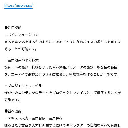
https://aivoice.jp/
●注目機能
・ボイスフュージョン
まるで声マネをするかのように、あるボイスに別のボイスの喋り方を当ては
めることが可能です。
・音声効果の限界拡大
話速、声の高さ、抑揚といった音声効果パラメータの設定可能な値の範囲
を、エーアイ従来製品よりさらに拡張し、極端な声を作ることが可能です。
・プロジェクトファイル
作成中のコンテンツのデータをプロジェクトファイルとして保存することが
可能です。
●基本機能
・テキスト入力・音声合成・音声保存
喋らせたい文章を入力し再生するだけでキャラクターの自然な音声で合成し