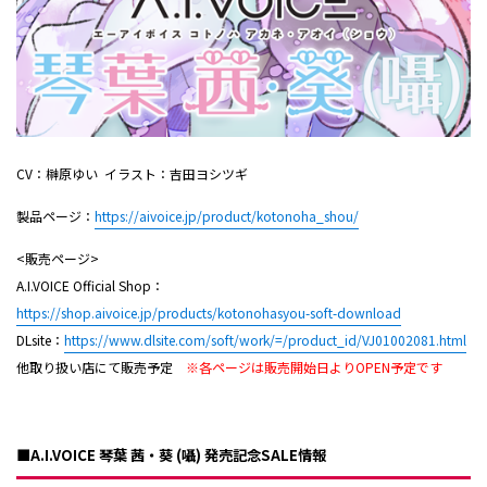
CV：榊原ゆい イラスト：吉田ヨシツギ
製品ページ：
https://aivoice.jp/product/kotonoha_shou/
<販売ページ>
A.I.VOICE Official Shop：
https://shop.aivoice.jp/products/kotonohasyou-soft-download
DLsite：
https://www.dlsite.com/soft/work/=/product_id/VJ01002081.html
他取り扱い店にて販売予定
※各ページは販売開始日よりOPEN予定です
■A.I.VOICE 琴葉 茜・葵 (囁) 発売記念SALE情報