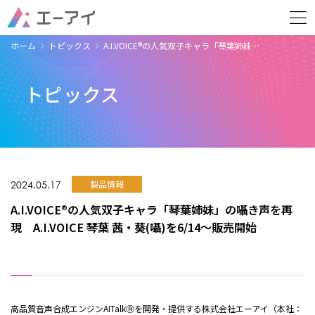
ホーム
トピックス
A.I.VOICE®の人気双子キャラ「琴葉姉妹…
トピックス
2024.05.17
製品情報
A.I.VOICE®の人気双子キャラ「琴葉姉妹」の囁き声を再
現 A.I.VOICE 琴葉 茜・葵(囁)を6/14～販売開始
高品質音声合成エンジンAITalkⓇを開発・提供する株式会社エーアイ（本社：