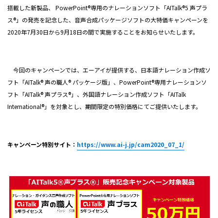
搭載した新製品、 PowerPoint®専用のナレーションソフト「AITalk®5 声プラ
ス®」の発売を記念した、音声合成パッケージソフトの大特価キャンペーンを
2020年7月30日から9月18日の間で実施することをお知らせいたします。
今回のキャンペーンでは、エーアイが提供する、日本語ナレーション作成ソ
フト「AITalk® 声の職人® パッケージ版」、PowerPoint®専用ナレーションソ
フト「AITalk® 声プラス®」、外国語ナレーション作成ソフト「AITalk
International®」を対象とし、期間限定の特別価格にてご提供いたします。
キャンペーン特別サイト：
https://www.ai-j.jp/cam2020_07_1/