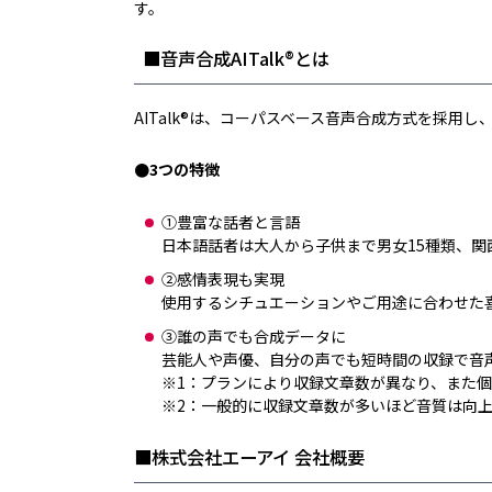
す。
■音声合成AITalk®とは
AITalk®は、コーパスベース音声合成方式を採
●3つの特徴
①豊富な話者と言語
日本語話者は大人から子供まで男女15種類、関
②感情表現も実現
使用するシチュエーションやご用途に合わせた
③誰の声でも合成データに
芸能人や声優、自分の声でも短時間の収録で音
※1：プランにより収録文章数が異なり、また
※2：一般的に収録文章数が多いほど音質は向
■株式会社エーアイ 会社概要