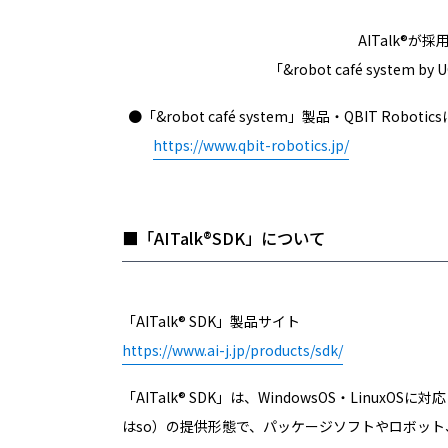
AITalk®が採
「&robot café syste
●「&robot café system」製品・QBIT Robo
https://www.qbit-robotics.jp/
■「AITalk®SDK」について
「AITalk® SDK」製品サイト
https://www.ai-j.jp/products/sdk/
「AITalk® SDK」は、WindowsOS・Lin
はso）の提供形態で、パッケージソフトやロボット