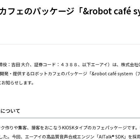
ットカフェのパッケージ「&robot café 
吉田 大介、証券コード：４３８８、以下エーアイ）は、株式会社QBIT
s）が開発・提供するロボットカフェのパッケージ「&robot café syst
日にお知らせします。
採用について
長がドリンク作りや集客、接客をおこなうKIOSKタイプのカフェパッケージ
。今回、エーアイの高品質音声合成エンジン「AITalk® SDK」を採用