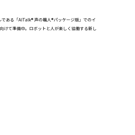
ルである「AITalk® 声の職人®パッケージ版」でのイ
製品化に向けて準備中。ロボットと人が楽しく協働する新し