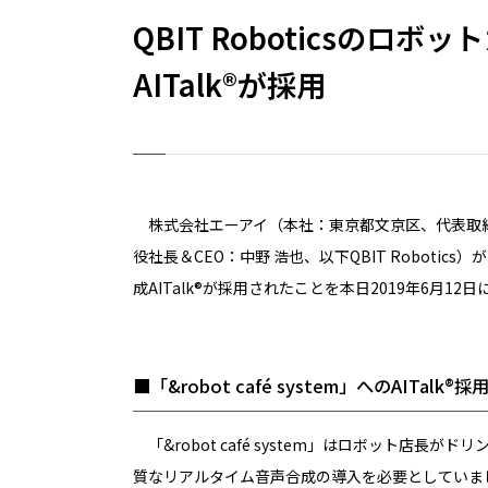
QBIT Roboticsのロボ
AITalk®が採用
株式会社エーアイ（本社：東京都文京区、代表取締役：
役社長＆CEO：中野 浩也、以下QBIT Robotic
成AITalk®が採用されたことを本日2019年6月12
■「&robot café system」へのAITalk®
「&robot café system」はロボット店
質なリアルタイム音声合成の導入を必要としていました