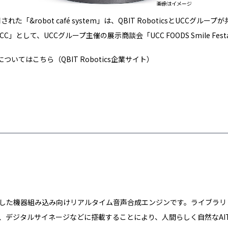
用された「&robot café system」は、QBIT RoboticsとUCCグル
m by UCC」として、UCCグループ主催の展示商談会「UCC FOODS Smile F
ticsについてはこちら（QBIT Robotics企業サイト）
uxOSに対応した機器組み込み向けリアルタイム音声合成エンジンです。ライブラ
、デジタルサイネージなどに搭載することにより、人間らしく自然なAIT