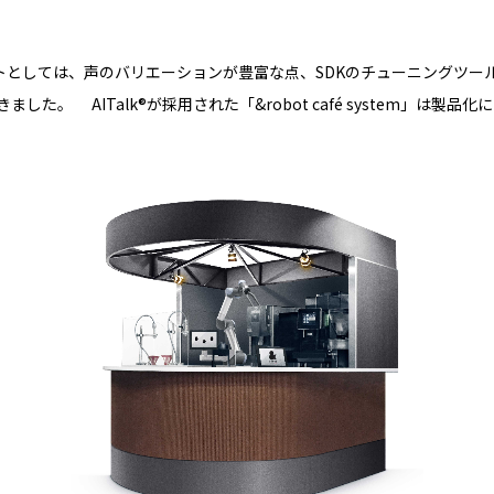
したポイントとしては、声のバリエーションが豊富な点、SDKのチューニングツー
た。 AITalk®が採用された「&robot café system」は