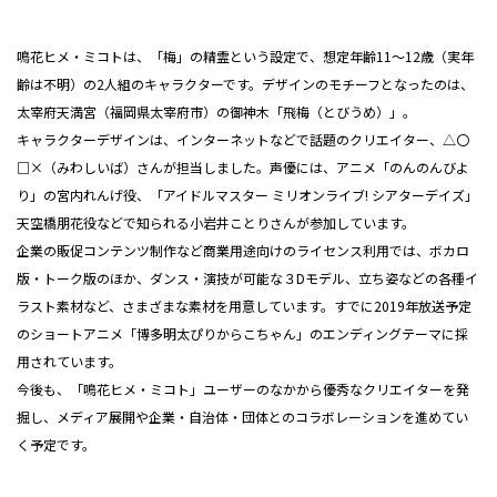
鳴花ヒメ・ミコトは、「梅」の精霊という設定で、想定年齢11～12歳（実年
齢は不明）の2人組のキャラクターです。デザインのモチーフとなったのは、
太宰府天満宮（福岡県太宰府市）の御神木「飛梅（とびうめ）」。
キャラクターデザインは、インターネットなどで話題のクリエイター、△〇
□×（みわしいば）さんが担当しました。声優には、アニメ「のんのんびよ
り」の宮内れんげ役、「アイドルマスター ミリオンライブ! シアターデイズ」
天空橋朋花役などで知られる小岩井ことりさんが参加しています。
企業の販促コンテンツ制作など商業用途向けのライセンス利用では、ボカロ
版・トーク版のほか、ダンス・演技が可能な３Dモデル、立ち姿などの各種イ
ラスト素材など、さまざまな素材を用意しています。すでに2019年放送予定
のショートアニメ「博多明太ぴりからこちゃん」のエンディングテーマに採
用されています。
今後も、「鳴花ヒメ・ミコト」ユーザーのなかから優秀なクリエイターを発
掘し、メディア展開や企業・自治体・団体とのコラボレーションを進めてい
く予定です。