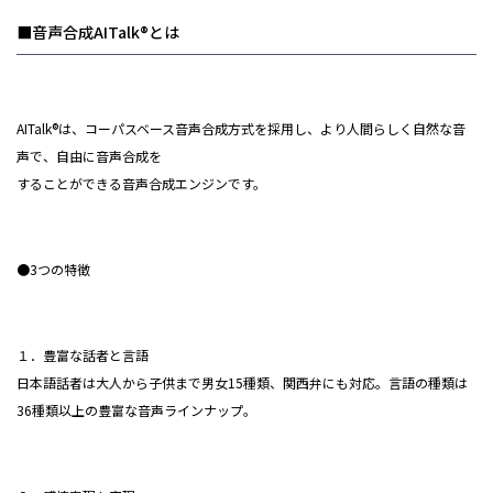
■音声合成AITalk®とは
AITalk®は、コーパスベース音声合成方式を採用し、より人間らしく自然な音
声で、自由に音声合成を
することができる音声合成エンジンです。
●3つの特徴
１．豊富な話者と言語
日本語話者は大人から子供まで男女15種類、関西弁にも対応。言語の種類は
36種類以上の豊富な音声ラインナップ。