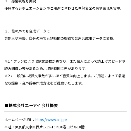
２．感情表現も実現
使用するシチュエーションやご用途に合わせた喜怒哀楽の感情表現を実現。
３．誰の声でも合成データに
芸能人や声優、自分の声でも短時間の収録で音声合成用データに変換。
※1：プランにより収録文章数が異なり、また個人によって読上げスピードや
読み間違い等があるため、収録時間に差があります。
※2：一般的に収録文章数が多いほど音質は向上します。ご用途によって最適
な収録数・音声辞書作成方法をご提案いたします。
■株式会社エーアイ 会社概要
ホームページURL：
https://www.ai-j.jp/
本社：東京都文京区西片1-15-15 KDX春日ビル10階