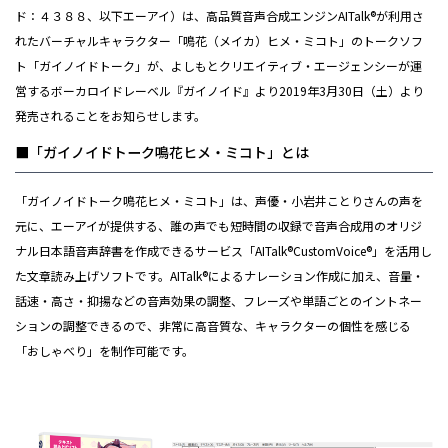
ド：４３８８、以下エーアイ）は、高品質音声合成エンジンAITalk®が利用さ
れたバーチャルキャラクター「鳴花（メイカ）ヒメ・ミコト」のトークソフ
ト「ガイノイドトーク」が、よしもとクリエイティブ・エージェンシーが運
営するボーカロイドレーベル『ガイノイド』より2019年3月30日（土）より
発売されることをお知らせします。
■「ガイノイドトーク鳴花ヒメ・ミコト」とは
「ガイノイドトーク鳴花ヒメ・ミコト」は、声優・小岩井ことりさんの声を
元に、エーアイが提供する、誰の声でも短時間の収録で音声合成用のオリジ
ナル日本語音声辞書を作成できるサービス「AITalk®CustomVoice®」を活用し
た文章読み上げソフトです。AITalk®によるナレーション作成に加え、音量・
話速・高さ・抑揚などの音声効果の調整、フレーズや単語ごとのイントネー
ションの調整できるので、非常に高音質な、キャラクターの個性を感じる
「おしゃべり」を制作可能です。