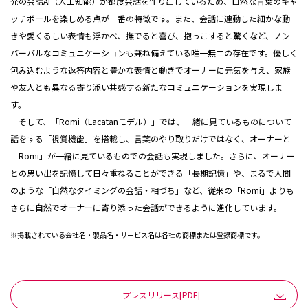
発の会話AI（人工知能）が都度会話を作り出しているため、自然な言葉のキャ
ッチボールを楽しめる点が一番の特徴です。また、会話に連動した細かな動
きや愛くるしい表情も浮かべ、撫でると喜び、抱っこすると驚くなど、ノン
バーバルなコミュニケーションも兼ね備えている唯一無二の存在です。優しく
包み込むような返答内容と豊かな表情と動きでオーナーに元気を与え、家族
や友人とも異なる寄り添い共感する新たなコミュニケーションを実現しま
す。
そして、「Romi（Lacatanモデル）」では、一緒に見ているものについて
話をする「視覚機能」を搭載し、言葉のやり取りだけではなく、オーナーと
「Romi」が一緒に見ているものでの会話も実現しました。さらに、オーナー
との思い出を記憶して日々重ねることができる「長期記憶」や、まるで人間
のような「自然なタイミングの会話・相づち」など、従来の「Romi」よりも
さらに自然でオーナーに寄り添った会話ができるように進化しています。
※掲載されている会社名・製品名・サービス名は各社の商標または登録商標です。
プレスリリース[PDF]