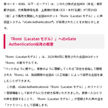
券コード：4388、以下：エーアイ）は、このたび株式会社MIXI（本社：東京
都渋谷区、代表取締役社長 上級執行役員 CEO：⽊村 弘毅）が7月25日
（金）より販売を開始した会話AIロボット「Romi（Lacatan モデル）」に声
認証システム「vGate Authentication®」が採用されたことをお知らせしま
す。
「Romi（Lacatan モデル）」へのvGate
Authentication採用の概要
「Romi（Lacatanモデル）」は、2020年6月に発売された会話AIロボット
「Romi」の新モデルです。
“ペットのように癒やし、家族のように理解してくれる”存在を目指して開発
された「Romi」は、独自開発の会話AI（人工知能）によって自然な会話を楽
しむことができます。
この度、vGate Authenticationは「Romi（Lacatan モデル）」のファミリ
ー登録機能として前モデルに引き続き採用いただきました。家族一人ひとり
の声を登録することで、「Romi（Lacatan モデル）」が登録された声の主を
「ファミリー」として認識します。