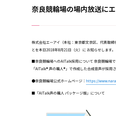
奈良競輪場の場内放送にエー
株式会社エーアイ（本社：東京都文京区、代表取締役
とを本日2018年8月21日（火）に お知らせします。
■奈良競輪場へのAITalk採用について
奈良競輪場で
「AITalk® 声の職人®」で作成した合成音声が採用
●奈良競輪場公式ホームページ：
https://www.narak
■「AITalk声の職人 パッケージ版」について