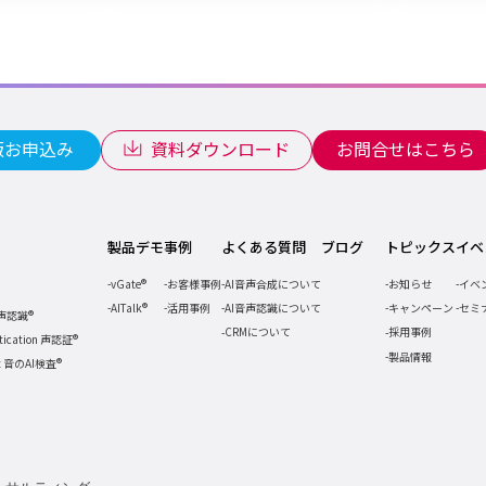
版お申込み
資料ダウンロード
お問合せはこちら
製品デモ
事例
よくある質問
ブログ
トピックス
イベ
vGate®
お客様事例
AI音声合成について
お知らせ
イベ
AITalk®
活用事例
AI音声認識について
キャンペーン
セミ
音声認識®
CRMについて
採用事例
ntication 声認証®
製品情報
ct 音のAI検査®