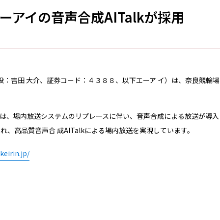
アイの音声合成AITalkが採用
：吉田 大介、証券コード：４３８８、以下エーア イ）は、奈良競輪場の
は、場内放送システムのリプレースに伴い、音声合成による放送が導入
され、高品質音声合 成AITalkによる場内放送を実現しています。
eirin.jp/