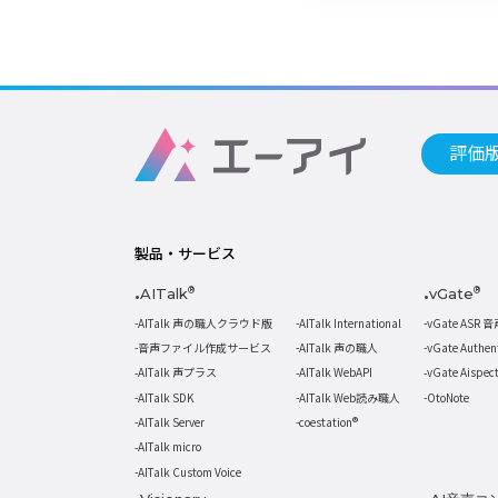
評価
製品・サービス
AITalk
®
vGate
®
AITalk 声の職人クラウド版
AITalk International
vGate ASR 
音声ファイル作成サービス
AITalk 声の職人
vGate Authe
AITalk 声プラス
AITalk WebAPI
vGate Aispe
AITalk SDK
AITalk Web読み職人
OtoNote
AITalk Server
coestation®
AITalk micro
AITalk Custom Voice