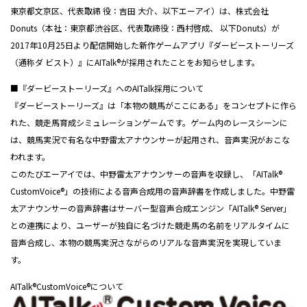
東京都文京区、代表取締 役：吉田 大介、以下エーアイ）は、株式会社
Donuts（本社：東京都渋谷区、代表取締役：西村啓成、 以下Donuts）が
2017年10月25日より配信開始した新作ゲームアプリ『ダービーストーリーズ
（通称ダ ビスト）』にAITalk®が採用されたことをお知らせします。
■『ダービーストーリーズ』へのAITalk採用について
『ダービーストーリーズ』は「本物の競馬がここにある」をコンセプトに作ら
れた、競走馬育成シミュレーションゲームです。ゲーム内のレースシーンに
は、競馬実況で有名な中野雷太アナウンサーが起用され、音声実況がおこな
われます。
このたびエーアイでは、中野雷太アナウンサーの音声を収録し、「AITalk®
CustomVoice®」の技術による音声合成用の音声辞書を作成しました。中野雷
太アナウンサーの音声辞書はサーバー型音声合成エンジン「AITalk® Server」
との連携により、ユーザーが独自に名づけた競走馬の名前をリアルタイムに
音声合成し、本物の競馬実況さながらのリアルな音声実況を実現していま
す。
AITalk®CustomVoice®について