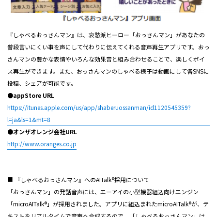
『しゃべるおっさんマン』は、哀愁派ヒーロー「おっさんマン」があなたの
普段言いにくい事を声にして代わりに伝えてくれる音声再生アプリです。おっ
さんマンの豊かな表情やいろんな効果音と組み合わせることで、楽しくボイ
ス再生ができます。また、おっさんマンのしゃべる様子は動画にして各SNSに
投稿、シェアが可能です。
●appStore URL
https://itunes.apple.com/us/app/shaberuossanman/id1120545359?
l=ja&ls=1&mt=8
●オンザオレンジ会社URL
http://www.oranges.co.jp
■ 『しゃべるおっさんマン』へのAITalk®採用について
「おっさんマン」の発話音声には、エーアイの小型機器組込向けエンジン
「microAITalk®」が採用されました。アプリに組込まれたmicroAITalk®が、テ
キストをリアルタイムで音声へ合成するので、「しゃべるおっさんマン」は