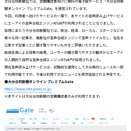
大分合同新聞社では、定期購読者向けに無料の電子版サービス「大分合同新
聞オンライン プレミアムGate」を運営されています。
今回、利用者へ向けたサービスの一環で、本サイトの音声読み上げサービス
にエーアイの音声合成エンジンAITalk®が利用されることとなりました。
採用にあたり大分合同新聞社では、政治、経済、ローカル、スポーツなどの
様々な同一記事を、複数社の音声合成エンジンで音声ファイル化し、社名を
公表せず記事ごとに聞き取りやすいものをご評価いただきました。
局員全員による投票の結果、ユーザーの聞き取りやすさの観点からエーアイ
の人間的で自然な音声合成エンジンAITalk®が採用されました。
現在音声読み上げサービスは、試験的な運用として大分県内ニュースの一部
で利用可能ですが、今後は利用できるニュースを順次追加される予定です。
●大分合同新聞オンライン プレミアムGate
https://www.oita-press.co.jp/
※本サイトは大分合同新聞の定期購読者のみが利用できます。