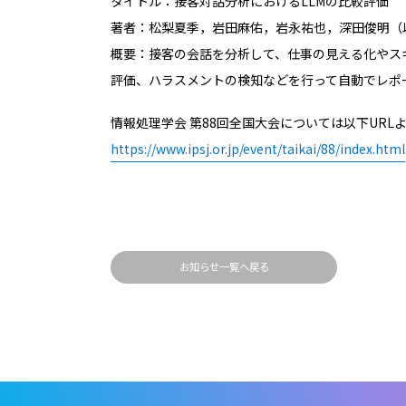
タイトル：接客対話分析におけるLLMの比較評価
著者：松梨夏季，岩田麻佑，岩永祐也，深田俊明（
概要：接客の会話を分析して、仕事の見える化やス
評価、ハラスメントの検知などを行って自動でレポ
情報処理学会 第88回全国大会については以下URL
https://www.ipsj.or.jp/event/taikai/88/index.html
お知らせ一覧へ戻る