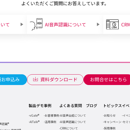
よくいただくご質問にお答えしています。
ついて
AI音声認識について
CR
版お申込み
資料ダウンロード
お問合せはこちら
製品デモ
事例
よくある質問
ブログ
トピックス
イベ
vGate®
お客様事例
AI音声合成について
お知らせ
イベ
AITalk®
活用事例
AI音声認識について
キャンペーン
セミ
音声認識®
CRMについて
採用事例