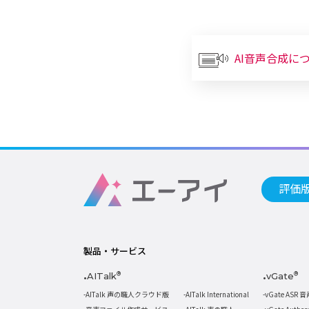
AI音声合成に
評価
製品・サービス
AITalk
®
vGate
®
AITalk 声の職人クラウド版
AITalk International
vGate ASR 