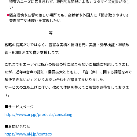
特有のニーズに応えきれず、専門的な知見によるカスタマイズ支援が欲し
い
騒音環境や反響の激しい場所でも、高齢者や外国人に『聞き取りやすい』
音声加工や明瞭化を実現したい
等
戦略の提案だけではなく、豊富な実績と技術を元に実装・効果検証・継続改
善・ROI計測まで併走支援します。
これまでもエーアイは既存の製品の枠に収まらないご相談に対応してきまし
たが、近年AI音声の認知・需要拡大とともに、「音（声）に関する課題をAIで
解決できないか」というお問い合わせが増えてまいりました。
サービスの立ち上げに伴い、改めて体制を整えてご相談をお待ちしておりま
す。
■サービスページ
https://www.ai-j.jp/products/consulting
■お問い合わせ
https://www.ai-j.jp/contact/