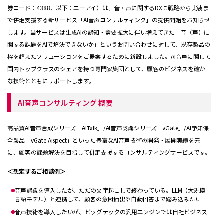
券コード：4388、以下：エーアイ）は、音・声に関するDXに戦略から実装ま
で併走支援する新サービス「AI音声コンサルティング」の提供開始をお知らせ
します。当サービスは生成AIの認知・需要拡大に伴い増えてきた「音（声）に
関する課題をAIで解決できないか」というお問い合わせに対して、既存製品の
枠を超えたソリューションをご提案するために新設しました。AI音声に関して
国内トップクラスのシェアを持つ専門家集団として、顧客のビジネスを確か
な技術とともにサポートします。
AI音声コンサルティング 概要
高品質AI音声合成シリーズ「AITalk」/AI音声認識シリーズ「vGate」/AI予知保
全製品「vGate Aispect」といった豊富なAI音声技術の開発・展開実績を元
に、顧客の課題解決を目指して併走支援するコンサルティングサービスです。
＜想定するご相談例＞
音声認識を導入したが、ただの文字起こしで終わっている。LLM（大規模
言語モデル）と連携して、顧客の意図抽出や自動回答まで踏み込みたい
音声技術を導入したいが、ビッグテックの汎用エンジンでは自社ビジネス