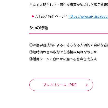
らなる人間らしさ・豊かな音声を追求した高品質音
AITalk® 紹介ページ：
https://www.ai-j.jp/abou
3つの特徴
①深層学習技術による、さらなる人間的で自然な音
②短時間の音声収録でも感情表現はなめらか
③活用シーンに合わせた選べる音声合成方式
プレスリリース［PDF］