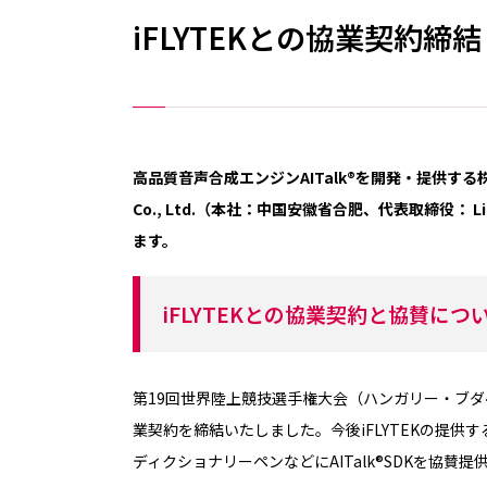
iFLYTEKとの協業契約
高品質音声合成エンジンAITalk®を開発・提供す
Co., Ltd.（本社：中国安徽省合肥、代表取締役： 
ます。
iFLYTEKとの協業契約と協賛につ
第19回世界陸上競技選手権大会（ハンガリー・ブダペ
業契約を締結いたしました。今後iFLYTEKの提供
ディクショナリーペンなどにAITalk®SDKを協賛提