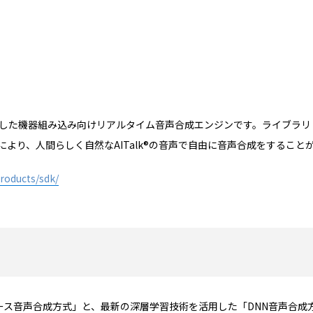
nuxOSに対応した機器組み込み向けリアルタイム音声合成エンジンです。ライブ
より、人間らしく自然なAITalk®の音声で自由に音声合成をすること
products/sdk/
パスベース音声合成方式」と、最新の深層学習技術を活用した「DNN音声合