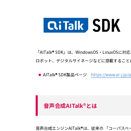
「AITalk® SDK」は、WindowsOS・Li
ロボット、デジタルサイネージなどに搭載することに
AITalk® SDK
製品ページ
https://www.ai-j.jp/
音声合成
AITalk
®
とは
音声合成エンジンAITalk®は、従来の 「コー