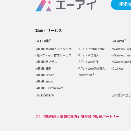
評価
製品・サービス
AITalk
®
vGate
®
AITalk 声の職人クラウド版
AITalk International
vGate ASR 
音声ファイル作成サービス
AITalk 声の職人
vGate Authe
AITalk 声プラス
AITalk WebAPI
vGate Aispe
AITalk SDK
AITalk Web読み職人
OtoNote
AITalk Server
coestation®
AITalk micro
AITalk Custom Voice
Visionary
AI音声コ
ご利用規約
個人情報保護方針
推奨環境
販売パートナー