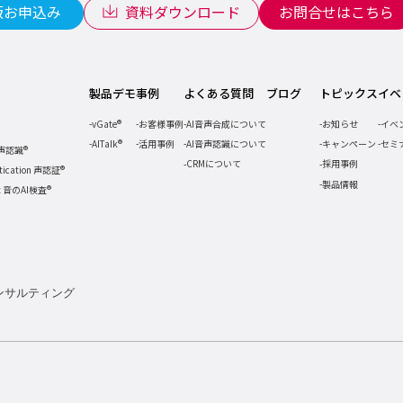
版お申込み
資料ダウンロード
お問合せはこちら
製品デモ
事例
よくある質問
ブログ
トピックス
イベ
vGate®
お客様事例
AI音声合成について
お知らせ
イベ
AITalk®
活用事例
AI音声認識について
キャンペーン
セミ
音声認識®
CRMについて
採用事例
ntication 声認証®
製品情報
ct 音のAI検査®
ンサルティング