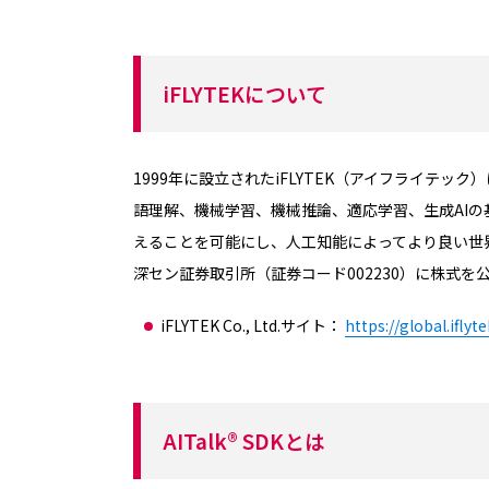
iFLYTEKについて
1999年に設立されたiFLYTEK（アイフライ
語理解、機械学習、機械推論、適応学習、生成AI
えることを可能にし、人工知能によってより良い世界を
深セン証券取引所（証券コード002230）に株式
iFLYTEK Co., Ltd.サイト：
https://global.iflyt
AITalk® SDKとは