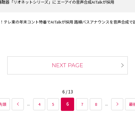
聴器「リオネットシリーズ」に エーアイの音声合成AITalkが採用
放送！テレ東の年末コント特番でAITalkが採用 路線バスアナウンスを音声合成
NEXT PAGE
6 / 13
...
...
6
 先頭
4
5
7
8
最後