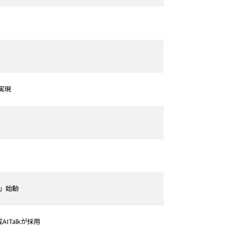
実現
」始動
Talkが採用