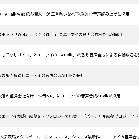
「AITalk Web読み職人」が 三重県いなべ市様のHP音声読み上げに採用
ボット「Welbo（うぇるぼ）」に エーアイの音声合成AITalkが採用
もてなしガイド」とエーアイの「AITalk」が連携 音声合成による自動放送を
の場内放送にエーアイの音声合成AITalkが採用
信の証券会社向け「株価IVR」に エーアイの音声合成AITalkが採用
のエーアイが成田緑夢をテクノロジーで応援！ 「バーチャル緑夢プロジェクト
大人気競馬メダルゲーム「スターホース」シリーズ最新作に エーアイの音声合成AI