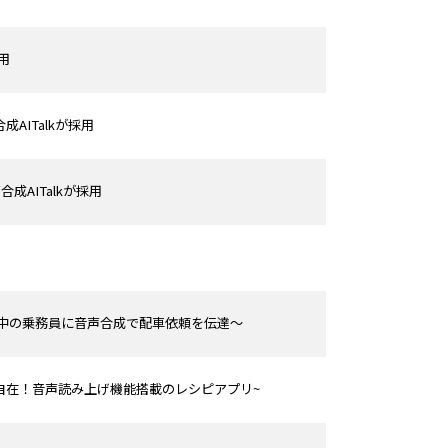
用
成AITalkが採用
成AITalkが採用
～走行中の乗務員に音声合成で配車依頼を伝達～
ップ自在！音声読み上げ機能搭載のレシピアプリ~