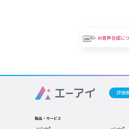
AI音声合成に
評価
製品・サービス
AITalk
®
vGate
®