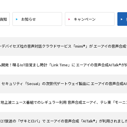
ー告知
お知らせ
キャンペーン
デバイセズ社の音声対話クラウドサービス「mimi®」が エーアイの音声合成サー
開発！喋るIoT目覚まし時計「Link Time」に エーアイの音声合成AITalk®が
セキュリティ「Secual」の次世代ゲートウェイ製品に エーアイの音声合成AIT
lk初！地上波ニュース番組でのレギュラー利用 音声合成エーアイ、テレ東「モー
/27放送の「ザキとロバ」で エーアイの音声合成「AITalk®」が利用されまし