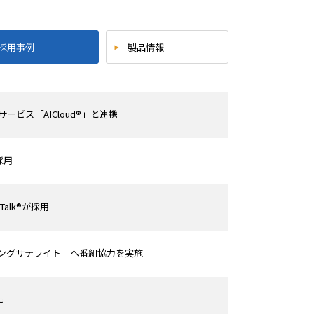
採用事例
製品情報
ビス「AICloud®」と連携
採用
alk®が採用
ニングサテライト」へ番組協力を実施
た