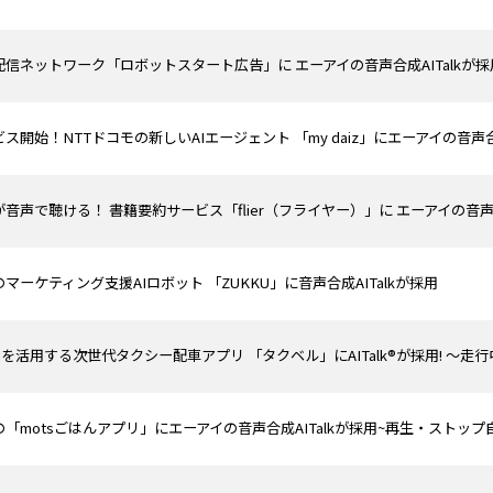
信ネットワーク「ロボットスタート広告」に エーアイの音声合成AITalkが採
ービス開始！NTTドコモの新しいAIエージェント 「my daiz」にエーアイの音声合
音声で聴ける！ 書籍要約サービス「flier（フライヤー）」に エーアイの音声合
マーケティング支援AIロボット 「ZUKKU」に音声合成AITalkが採用
AIを活用する次世代タクシー配車アプリ 「タクベル」にAITalk®が採用! 
「motsごはんアプリ」にエーアイの音声合成AITalkが採用~再生・スト